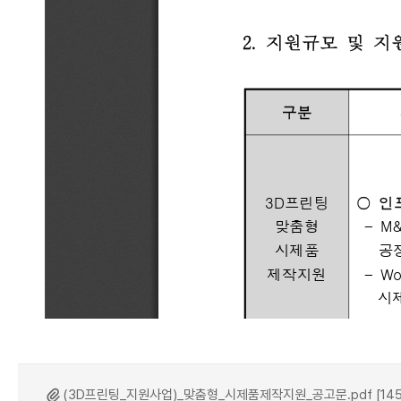
(3D프린팅_지원사업)_맞춤형_시제품제작지원_공고문.pdf [145.