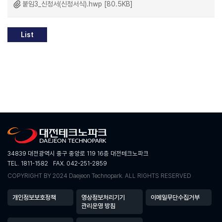
붙임3_신청서(신청서식).hwp [80.5KB]
List
34839 대전광역시 중구 중앙로 119 16층 대전테크노파크
TEL. 1811-1582
FAX. 042-251-2859
COPYRIGHT BY 2024 Daejeon Technopark. ALL RIGHTS RESERVED
개인정보보호정책
영상정보처리기기
이메일무단수집거부
관리운영 방침