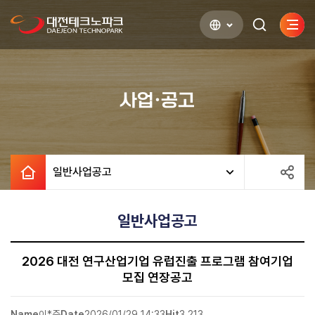
사이
검색하기
열기
사업·공고
일반사업공고
일반사업공고
2026 대전 연구산업기업 유럽진출 프로그램 참여기업
모집 연장공고
Name
이*준
Date
2026/01/29 14:33
Hit
3,213