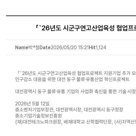
「`26년도 시군구연고산업육성 협업프로
Name
박*철
Date
2026/05/20 15:21
Hit
1,124
「`26년도 시군구연고산업육성 협업프로젝트 지원기업 추가 
인구감소 대응을 위한 대전 동구 물류‧유통산업 혁신프로젝트
대전광역시 동구 물류‧유통 기업의 사업화 촉진을 통한 기술‧시
2026년 5월 12일
중소벤처기업부장관, 대전광역시장, 대전광역시 동구청장
중소기업기술정보진흥원
(재)대전테크노파크원장, 배재대학교 산학협력단장, (사)지역