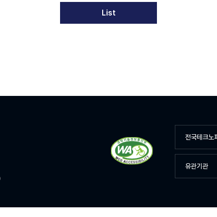
List
전국테크노
유관기관
D