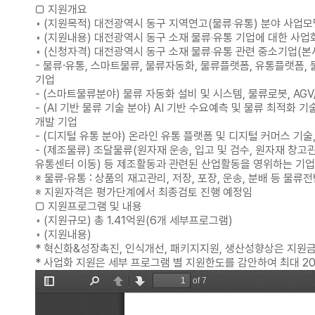
□ 지원개요
◦ (지원목적) 대전광역시 동구 지역연고(물류‧유통) 분야 사업
◦ (지원내용) 대전광역시 동구 소재 물류‧유통 기업에 대한 사업
◦ (신청자격) 대전광역시 동구 소재 물류‧유통 관련 중소기업(본
- 물류⸱유통, 스마트물류, 물류자동화, 물류플랫폼, 유통플랫폼,
기업
- (스마트물류분야) 물류 자동화 설비 및 시스템, 물류로봇, AG
- (AI 기반 물류 기술 분야) AI 기반 수요예측 및 물류 최적화
개발 기업
- (디지털 유통 분야) 온라인 유통 플랫폼 및 디지털 커머스 기술
- (제조물류) 조달물류(원자재 운송, 입고 및 검수, 원자재 창고관
유통센터 이동) 등 제조활동과 관련된 산업활동을 영위하는 기업
※ 물류·유통 : 상품의 재고관리, 저장, 포장, 운송, 분배 등 물
※ 지원자격은 평가단계에서 최종검토 진행 예정임
□ 지원프로그램 및 내용
◦ (지원규모) 총 1.41억원(6개 세부프로그램)
◦ (지원내용)
* 혁신화&성장촉진, 인식개선, 패키지지원, 생산성향상은 지원금
* 사업화 지원은 세부 프로그램 별 지원한도를 감안하여 최대 20