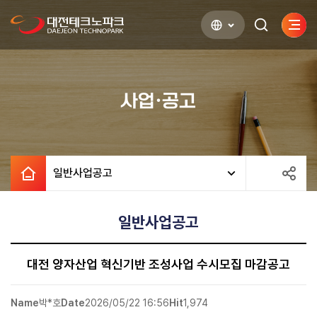
사이
검색하기
열기
사업·공고
일반사업공고
일반사업공고
대전 양자산업 혁신기반 조성사업 수시모집 마감공고
Name
박*호
Date
2026/05/22 16:56
Hit
1,974