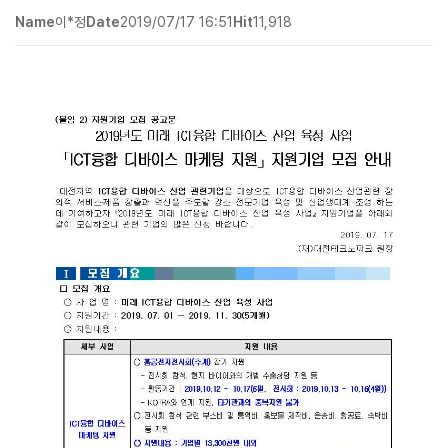
Name
이*정
Date
2019/07/17 16:51
Hit
11,918