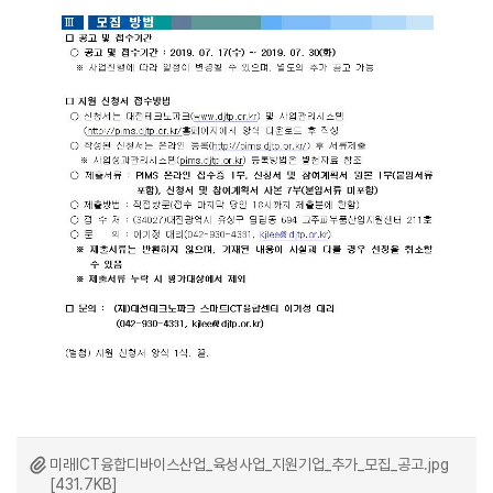
미래ICT융합디바이스산업_육성사업_지원기업_추가_모집_공고.jpg
[431.7KB]