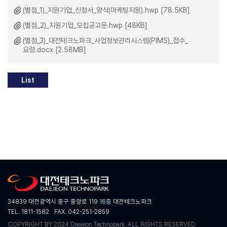
(별첨_1)_지원기업_신청서_양식(마케팅지원).hwp [78.5KB]
(별첨_2)_지원기업_모집공고문.hwp [48KB]
(별첨_3)_대전테크노파크_사업정보관리시스템(PIMS)_접수_
요령.docx [2.58MB]
List
34839 대전광역시 중구 중앙로 119 16층 대전테크노파크
TEL. 1811-1582
FAX. 042-251-2859
COPYRIGHT BY 2024 Daejeon Technopark. ALL RIGHTS RESERVED