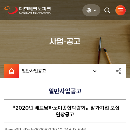
사이
검색하기
열기
사업·공고
일반사업공고
일반사업공고
『2020년 베트남하노이종합박람회』참가기업 모집
연장공고
Name
최*림
Date
2020/02/10 10:24
Hit
8,646