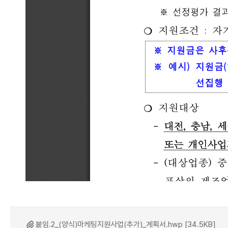
붙임.2_(양식)마케팅지원사업(추가)_계획서.hwp [34.5KB]