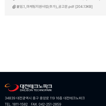
붙임.1_마케팅지원사업(추가)_공고문.pdf [204.13KB]
34839 대전광역시 중구 중앙로 119 16층 대전테크노파크
TEL. 1811-1582
FAX. 042-251-2859