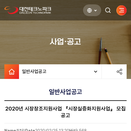
사이
검색하기
열기
사업·공고
일반사업공고
일반사업공고
2020년 시장창조지원사업 『시장실증화지원사업』 모집
공고
Name
최*림
Date
2020/02/25 13:20
Hit
9,568