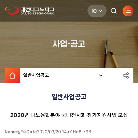
사이
검색하기
열기
사업·공고
일반사업공고
일반사업공고
2020년 나노융합분야 국내전시회 참가지원사업 모집
Name
성*주
Date
2020/03/20 14:01
Hit
8,796