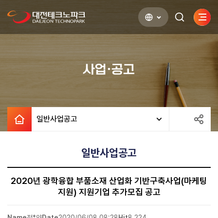
사이
검색하기
열기
사업·공고
일반사업공고
일반사업공고
2020년 광학융합 부품소재 산업화 기반구축사업(마케팅
지원) 지원기업 추가모집 공고
Name
전*얀
Date
2020/06/08 08:28
Hit
8,224