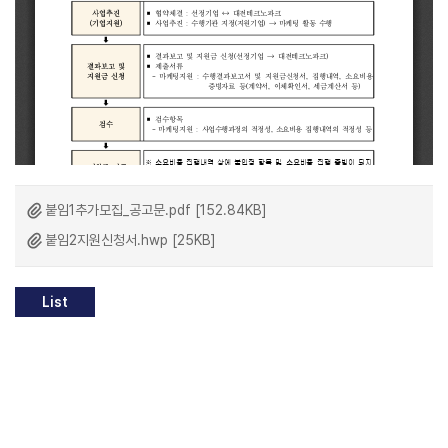
붙임1추가모집_공고문.pdf [152.84KB]
붙임2지원신청서.hwp [25KB]
List