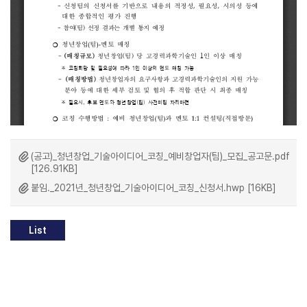
(공고)_청년창업_기술아이디어_코칭_예비창업자(팀)_모집_공고문.pdf
[126.91KB]
붙임._2021년_청년창업_기술아이디어_코칭_신청서.hwp [16KB]
List