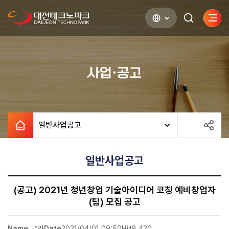
사이
검색하기
열기
사업·공고
일반사업공고
일반사업공고
(공고) 2021년 청년창업 기술아이디어 코칭 예비창업자
(팀) 모집 공고
Name
나*라
Date
2021/04/01 09:50
Hit
8,420