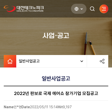
사이
검색하기
열기
사업·공고
일반사업공고
일반사업공고
2022년 판보로 국제 에어쇼 참가기업 모집공고
Name
민*영
Date
2022/05/11 15:14
Hit
9,197