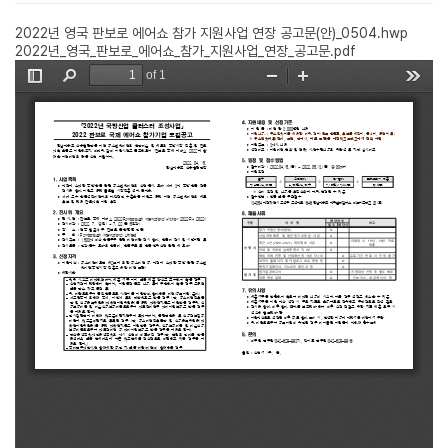
2022년 영국 판보로 에어쇼 참가 지원사업 연장 공고문(안)_0504.hwp
2022년_영국_판보로_에어쇼_참가_지원사업_연장_공고문.pdf