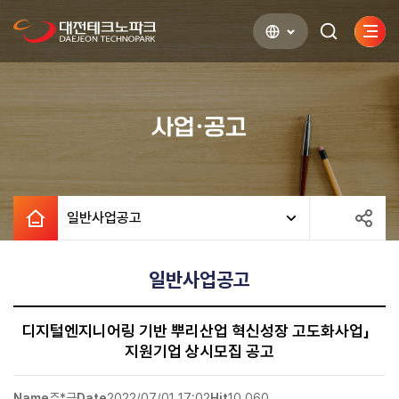
사이
검색하기
열기
사업·공고
일반사업공고
일반사업공고
디지털엔지니어링 기반 뿌리산업 혁신성장 고도화사업」
지원기업 상시모집 공고
Name
주*근
Date
2022/07/01 17:02
Hit
10,060