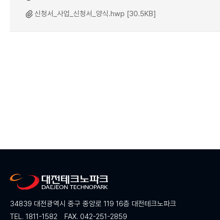
신청서_사업_신청서_양식.hwp [30.5KB]
34839 대전광역시 중구 중앙로 119 16층 대전테크노파크
TEL. 1811-1582
FAX. 042-251-2859