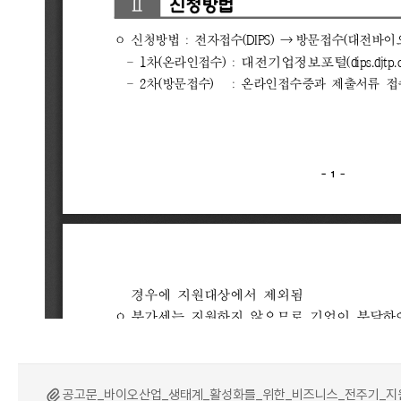
공고문_바이오산업_생태계_활성화를_위한_비즈니스_전주기_지원사업_