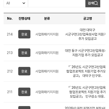
검색
No.
진행상태
분류
공고명
일반사업공고
-
대전 대덕구
번호,
214
완료
사업화패키지지원
시군구연고산업육성사업 지원기
진행상태,
추가 모집공고
분류,
제목,
접수기간,
대전 동구 시군구연고산업육성사
작성자,
213
완료
사업화패키지지원
등록일,
지원기업 추가 모집공고
조회수,
첨부파일
순으로
「`26년도 시군구연고산업육성
정보를
212
완료
사업화패키지지원
협업프로젝트 지원기업 추가모집
제공합니다.
공고」 대덕구 인구유..
「`26년도 시군구연고산업육성
211
완료
사업화패키지지원
협업프로젝트 지원기업 추가
모집공고」 인구감소 대응..
2026년 대전 지역기업 성장사다