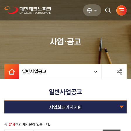
사이
검색하기
열기
사업·공고
일반사업공고
일반사업공고
사업화패키지지원
총
214
건의 게시물이 있습니다.