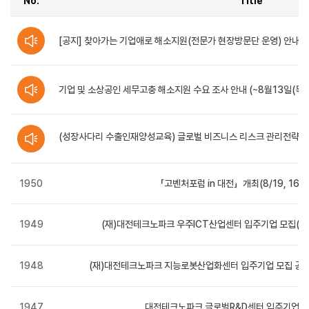
No.
Title
공지사항
-
[공지] 찾아가는 기업애로 해소지원(전문가 현장방문단 운영) 안내
번호,
제목,
작성자,
등록일,
조회수,
기업 및 소상공인 세무고충 해소지원 수요 조사 안내 (~8월13일(목), 
첨부파일
순으로
정보를
제공합니다.
(성장사다리 수출인재양성교육) 글로벌 비즈니스 리스크 관리전략 수강자
(신청~8.31./선착순 모집)
1950
「고벤처포럼 in 대전」개최(8/19, 16:00
1949
(재)대전테크노파크 우주ICT산업센터 입주기업 모집(2024.7
1948
(재)대전테크노파크 지능로봇산업화센터 입주기업 모집 공고(202
1947
대전테크노파크 글로벌R&D센터 입주기업 모