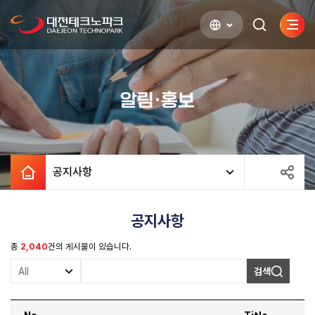
사이
검색하기
열기
알림·홍보
공지사항
공지사항
총
2,040
건의 게시물이 있습니다.
검색