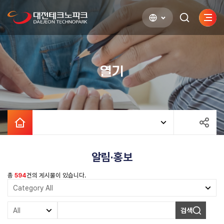
사이
검색하기
열기
열기
알림·홍보
총
594
건의 게시물이 있습니다.
검색