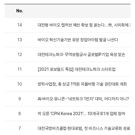
No.
T
보도자료
(테스트)
14
대전형 바이오 랩허브 예산 확보 힘 쏟는다…市, 시의회에 조
-
번호,
제목,
13
바이오 혁신기술기반 유망 창업아이템 발굴 나선다
작성자,
등록일,
조회수
12
대전테크노파크-무역보험공사 글로벌IP기업 육성 맞손
순으로
정보를
제공합니다.
11
[2021 로보월드 특집] 대전테크노파크 스타트업
10
방위사업청, 총 상금 1억원 자율비행 기술 경진대회 개최
9
AI·바이오·유니콘···'네트워크 1번지' 대덕, 어디까지 아니?
8
막 오른 'CPhI Korea 2021'… 10개국 81개 업체 참여
7
대전국방비즈클럽·현대로템, 첫 비즈니스 기술교류회 성료