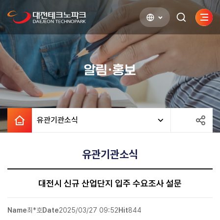
사이
검색하기
열기
알림·홍보
유관기관소식
유관기관소식
대전시 신규 산업단지 입주 수요조사 설문
Name
최*호
Date
2025/03/27 09:52
Hit
844