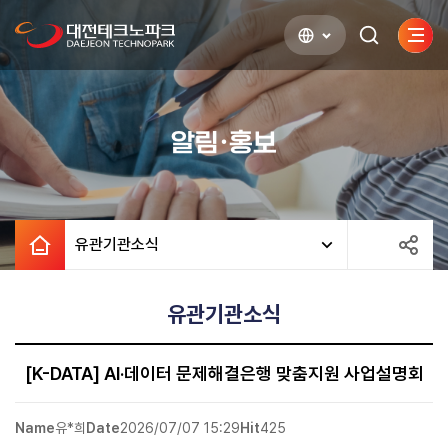
사이
검색하기
열기
알림·홍보
유관기관소식
유관기관소식
[K-DATA] AI·데이터 문제해결은행 맞춤지원 사업설명회
Name
유*희
Date
2026/07/07 15:29
Hit
425