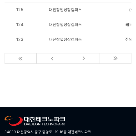
125
대전창업성장캠퍼스
(주
124
대전창업성장캠퍼스
레오스
123
대전창업성장캠퍼스
주식회
34839 대전광역시 중구 중앙로 119 16층 대전테크노파크