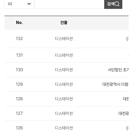
검색
No.
건물
업체정보
-
132
디스테이션
(주
번호,
건물,
업체명,
주요생산품목,
131
디스테이션
(
대표자명,
홈페이지
순으로
130
디스테이션
사단법인 초기
정보를
제공합니다.
129
디스테이션
대전광역시 다함
128
디스테이션
대전광
127
디스테이션
대전광역
126
디스테이션
(주