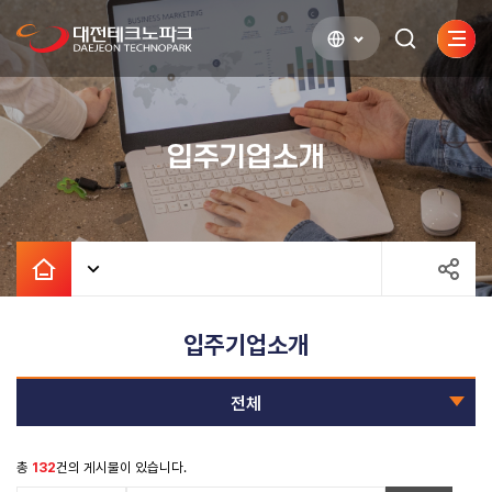
사이
검색하기
열기
입주기업소개
입주기업소개
전체
총
132
건의 게시물이 있습니다.