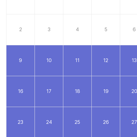
-
일,
월,
화,
수,
2
3
4
5
6
목,
금,
토요일로
구성
된
9
10
11
12
13
달력을
나타내는
표입니다.
16
17
18
19
2
23
24
25
26
27