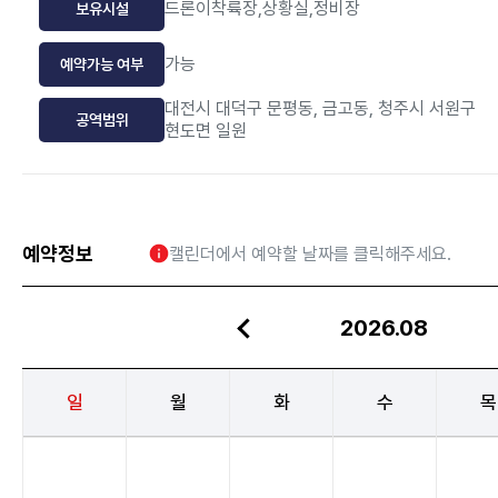
드론이착륙장,상황실,정비장
보유시설
가능
예약가능 여부
대전시 대덕구 문평동, 금고동, 청주시 서원구
공역범위
현도면 일원
예약정보
캘린더에서 예약할 날짜를 클릭해주세요.
2026
.
08
일
월
화
수
목
2026년
08월