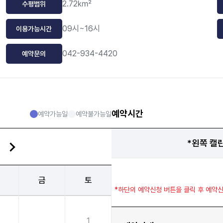
2.72㎢
수평범위
09시~16시
이용가능시간
042-934-4420
예약문의
예약시간
예약가능일
예약불가능일
*왼쪽 캘
금
토
*하단의 예약신청 버튼을 클릭 후 예약
1