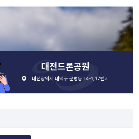
대전드론공원
대전광역시 대덕구 문평동 14-1, 17번지